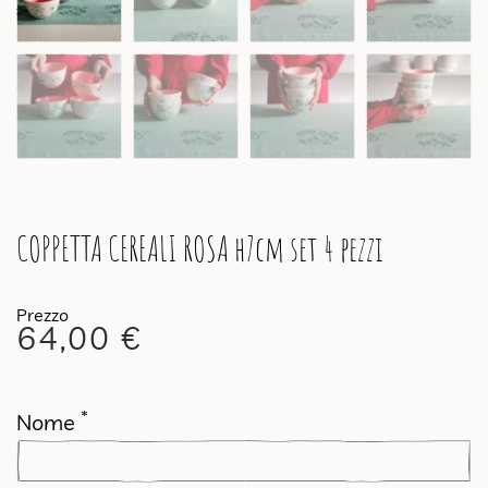
COPPETTA CEREALI ROSA h7cm set 4 pezzi
64,00
€
*
Nome