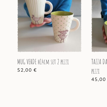
MUG VERDE h14cm set 2 pezzi
TAZZA DA
52,00
€
pezzi
45,0