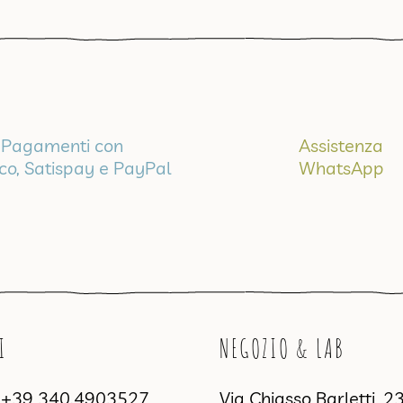
Pagamenti con
Assistenza
ico, Satispay e PayPal
WhatsApp
I
NEGOZIO & LAB
a
+39 340.4903527
Via Chiasso Barletti, 2