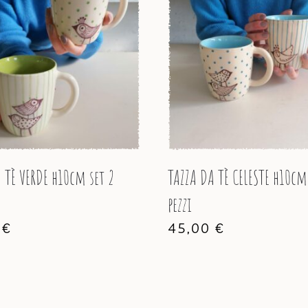
 TÈ VERDE h10cm set 2
TAZZA DA TÈ CELESTE h10cm
pezzi
0
€
45,00
€