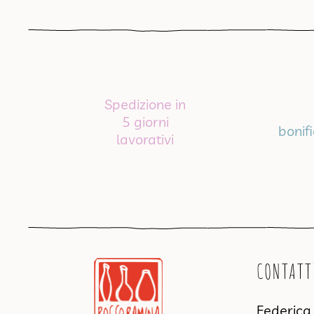
Spedizione in
5 giorni
bonif
lavorativi
CONTATT
Federic