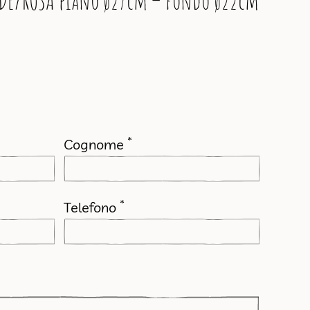
ERDE/ROSA piano ø27cm – fondo ø22cm
*
Cognome
*
Telefono