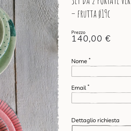
SET DA 2 PORTATE V
– frutta ø19c
140,00
€
*
Nome
*
Email
Dettaglio richiesta