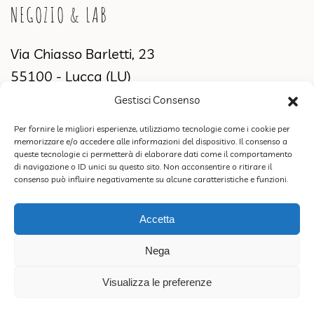
NEGOZIO & LAB
Via Chiasso Barletti, 23
55100 - Lucca (LU)
Gestisci Consenso
MANIFATTURA & SHOWROOM
Per fornire le migliori esperienze, utilizziamo tecnologie come i cookie per
memorizzare e/o accedere alle informazioni del dispositivo. Il consenso a
Via di Sant'Alessio, 2831
queste tecnologie ci permetterà di elaborare dati come il comportamento
di navigazione o ID unici su questo sito. Non acconsentire o ritirare il
55100 Lucca (LU)
consenso può influire negativamente su alcune caratteristiche e funzioni.
Accetta
ROSSORAMINA S.N.C. DI FEDERICA CIPRIANI & C. | P.IVA 02387770460 |
Nega
PEC rossoraminasnc@pec.it |
Privacy Policy
|
Termini e condizioni di
vendita, politica resi e spedizioni
.
Visualizza le preferenze
Design & Concept