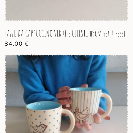
TAZZE DA CAPPUCCINO VERDI e CELESTI h9cm set 4 pezzi
84,00
€