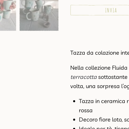
Tazza da colazione in
Nella collezione Fluid
terracotta
sottostante 
volta, una sorpresa l’o
Tazza in ceramica r
rossa
Decoro fiore loto, so
Ideale per tè, tisan