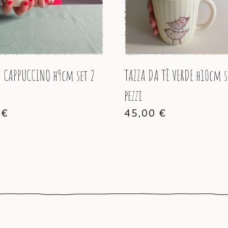
A CAPPUCCINO h9cm set 2
TAZZA DA TÈ VERDE h10cm s
pezzi
0
€
45,00
€