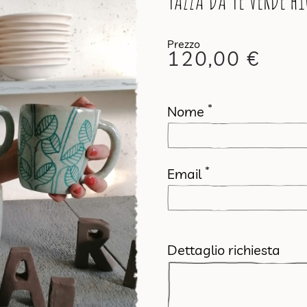
TAZZA DA TÈ VERDE h1
120,00
€
*
Nome
*
Email
Dettaglio richiesta