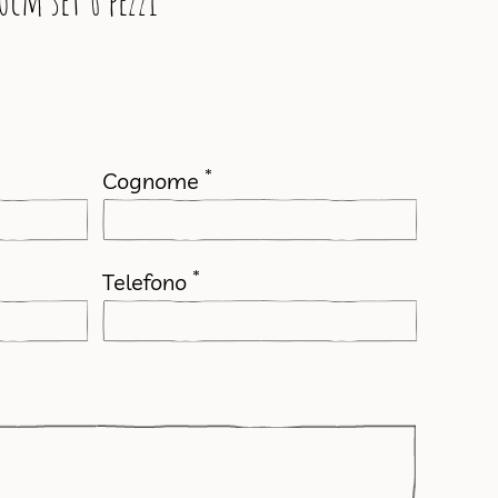
0cm set 6 pezzi
*
Cognome
*
Telefono