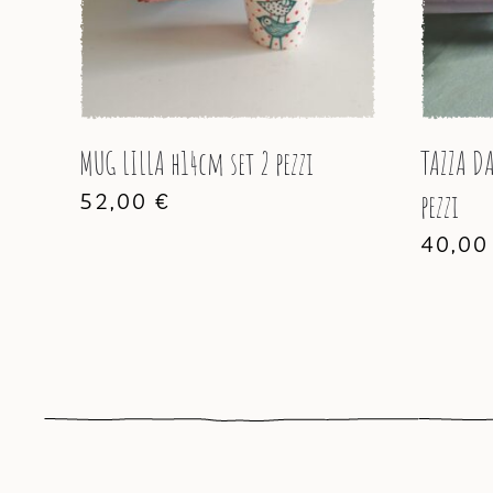
MUG LILLA h14cm set 2 pezzi
TAZZA D
52,00
€
pezzi
40,0