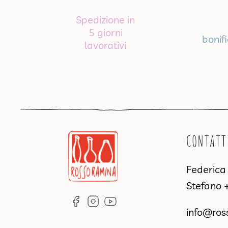
Spedizione in
5 giorni
bonif
lavorativi
CONTATT
Federic
Stefano
info@ros