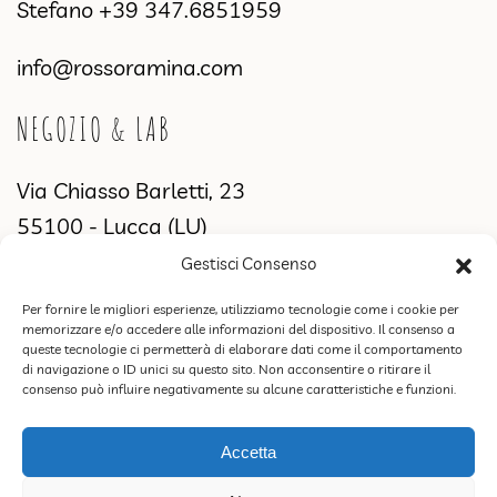
Stefano
+39 347.6851959
info@rossoramina.com
NEGOZIO & LAB
Via Chiasso Barletti, 23
55100 - Lucca (LU)
Gestisci Consenso
MANIFATTURA & SHOWROOM
Per fornire le migliori esperienze, utilizziamo tecnologie come i cookie per
memorizzare e/o accedere alle informazioni del dispositivo. Il consenso a
Via di Sant'Alessio, 2831
queste tecnologie ci permetterà di elaborare dati come il comportamento
di navigazione o ID unici su questo sito. Non acconsentire o ritirare il
55100 Lucca (LU)
consenso può influire negativamente su alcune caratteristiche e funzioni.
Accetta
ROSSORAMINA S.N.C. DI FEDERICA CIPRIANI & C. | P.IVA 02387770460 |