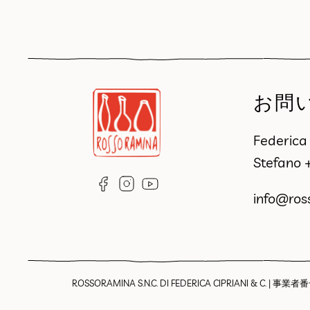
お問
Federic
Stefano
info@ros
ROSSORAMINA S.N.C. DI FEDERICA CIPRIANI & C. |