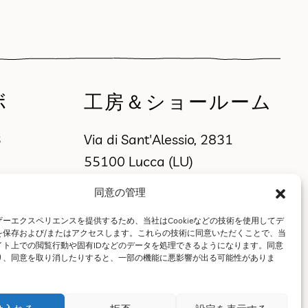
ボ
工房＆ショールーム
3
Via di Sant'Alessio, 2831
55100 Lucca (LU)
同意の管理
ーエクスペリエンスを提供するため、当社はCookieなどの技術を使用してデ
を保存および/またはアクセスします。これらの技術に同意いただくことで、当
イト上での閲覧行動や固有IDなどのデータを処理できるようになります。同意
り、同意を取り消したりすると、一部の機能に悪影響が出る可能性がありま
t |
プライバシーポリシー
|
販売条件、返品・配送ポリシー
.