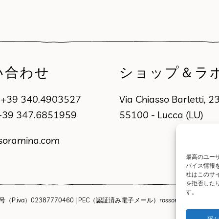
い合わせ
ショップ＆ラ
a
+39 340.4903527
Via Chiasso Barletti, 2
+39 347.6851959
55100 - Lucca (LU)
soramina.com
最高のユーザ
バイス情報
社はこのサ
を拒否した
す。
 事業者番号（P.iva）02387770460 | PEC（認証済み電子メール）rossoraminasnc@pec.i