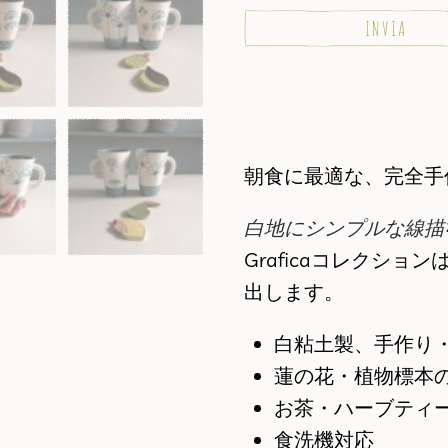
朝食に最適な、完全手
白地にシンプルな線描
Graficaコレクシ
出します。
白粘土製、手作り
蓮の花・植物標本のデ
お茶・ハーブティ
食洗機対応