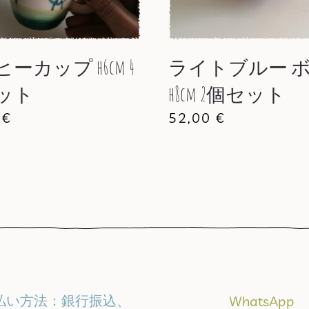
ーカップ h6cm 4
ライトブルー 
ット
h8cm 2個セット
0
€
52,00
€
払い方法：銀行振込、
WhatsApp