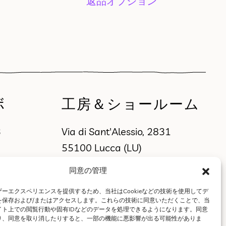
返品オプション
ボ
工房＆ショールーム
3
Via di Sant'Alessio, 2831
55100 Lucca (LU)
同意の管理
ーエクスペリエンスを提供するため、当社はCookieなどの技術を使用してデ
を保存および/またはアクセスします。これらの技術に同意いただくことで、当
イト上での閲覧行動や固有IDなどのデータを処理できるようになります。同意
り、同意を取り消したりすると、一部の機能に悪影響が出る可能性がありま