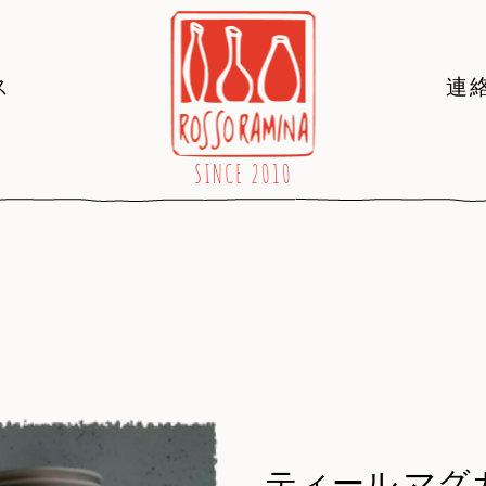
ス
連
ティール マグカッ