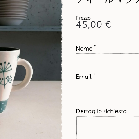
45,00
€
*
Nome
*
Email
Dettaglio richiesta