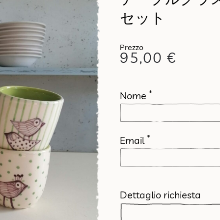
セット
95,00
€
*
Nome
*
Email
Dettaglio richiesta