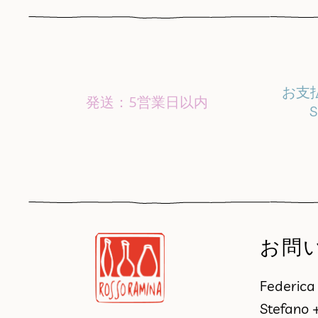
お支
発送：5営業日以内
S
お問
Federic
Stefano