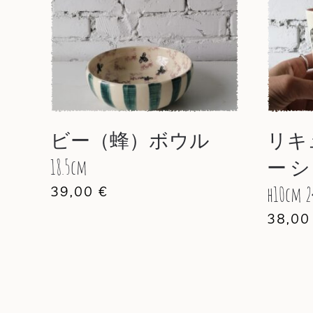
ビー（蜂）ボウル
リキ
18.5cm
ー 
39,00
€
h10c
38,0